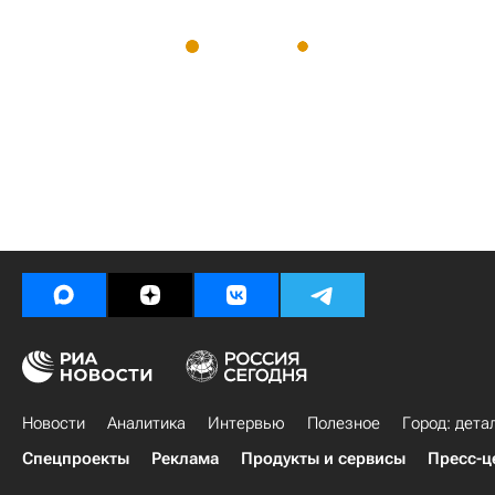
Новости
Аналитика
Интервью
Полезное
Город: дета
Спецпроекты
Реклама
Продукты и сервисы
Пресс-ц