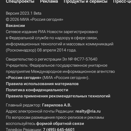
Спецпроекты
Реклама
Продукты и сервисы
Пресс-ц
Версия 2023.1 Beta
© 2026 МИА «Россия сегодня»
Вакансии
Сетевое издание РИА Новости зарегистрировано
в Федеральной службе по надзору в сфере связи,
информационных технологий и массовых коммуникаций
(Роскомнадзор) 08 апреля 2014 года.
Свидетельство о регистрации Эл № ФС77-57640
Учредитель: Федеральное государственное унитарное
предприятие Международное информационное агентство
«Россия сегодня»
(МИА «Россия сегодня»).
Правила использования материалов
Политика конфиденциальности
Правила применения рекомендательных технологий
Главный редактор:
Гаврилова А.В.
Адрес электронной почты Редакции:
realty@ria.ru
По вопросам размещения пресс-релизов и рекламы
воспользуйтесь
формой обратной связи
Телефон Редакции:
7 (495) 645-6601