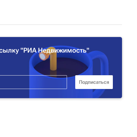
сылку "РИА Недвижимость"