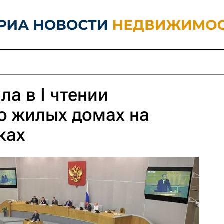
ла в I чтении
о жилых домах на
ках