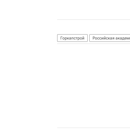
Горкапстрой
Российская академ