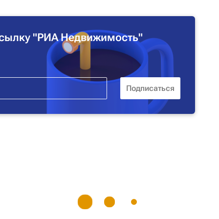
сылку "РИА Недвижимость"