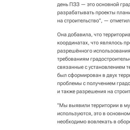
день ПЗЗ — это основной гра
разрабатывать проекты план
на строительство", — отмети
Она добавила, что территори
координатах, что являлось п
разрешённого использования
требованиям градостроительн
связанные с установлением т
был сформирован в двух тер
проблемы с получением градо
и также разрешения на строит
"Мы выявили территории в м
используются, это в основно
необходимо вовлекать в обор