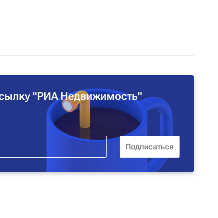
сылку "РИА Недвижимость"