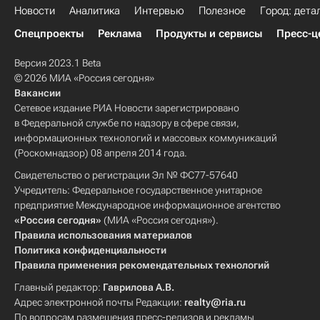
Новости
Аналитика
Интервью
Полезное
Город: дета
Спецпроекты
Реклама
Продукты и сервисы
Пресс-ц
Версия 2023.1 Beta
© 2026 МИА «Россия сегодня»
Вакансии
Сетевое издание РИА Новости зарегистрировано
в Федеральной службе по надзору в сфере связи,
информационных технологий и массовых коммуникаций
(Роскомнадзор) 08 апреля 2014 года.
Свидетельство о регистрации Эл № ФС77-57640
Учредитель: Федеральное государственное унитарное
предприятие Международное информационное агентство
«Россия сегодня»
(МИА «Россия сегодня»).
Правила использования материалов
Политика конфиденциальности
Правила применения рекомендательных технологий
Главный редактор:
Гаврилова А.В.
Адрес электронной почты Редакции:
realty@ria.ru
По вопросам размещения пресс-релизов и рекламы