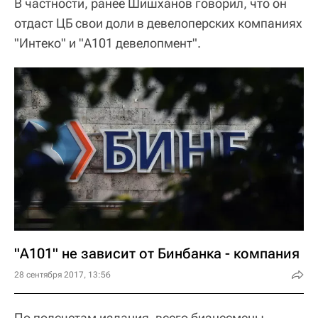
В частности, ранее Шишханов говорил, что он
отдаст ЦБ свои доли в девелоперских компаниях
"Интеко" и "А101 девелопмент".
"А101" не зависит от Бинбанка - компания
28 сентября 2017, 13:56
По подсчетам издания, всего бизнесмены