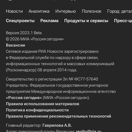
Новости
Аналитика
Интервью
Полезное
Город: дета
Спецпроекты
Реклама
Продукты и сервисы
Пресс-ц
Версия 2023.1 Beta
© 2026 МИА «Россия сегодня»
Вакансии
Сетевое издание РИА Новости зарегистрировано
в Федеральной службе по надзору в сфере связи,
информационных технологий и массовых коммуникаций
(Роскомнадзор) 08 апреля 2014 года.
Свидетельство о регистрации Эл № ФС77-57640
Учредитель: Федеральное государственное унитарное
предприятие Международное информационное агентство
«Россия сегодня»
(МИА «Россия сегодня»).
Правила использования материалов
Политика конфиденциальности
Правила применения рекомендательных технологий
Главный редактор:
Гаврилова А.В.
Адрес электронной почты Редакции:
realty@ria.ru