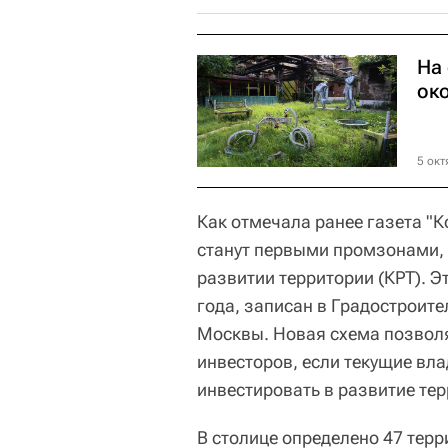
На
око
5 окт
Как отмечала ранее газета "
станут первыми промзонами, 
развитии территории (КРТ). Э
года, записан в Градостроит
Москвы. Новая схема позволя
инвесторов, если текущие вл
инвестировать в развитие тер
В столице определено 47 тер