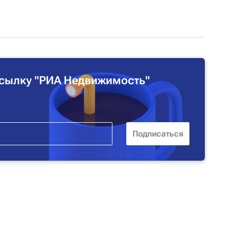
сылку "РИА Недвижимость"