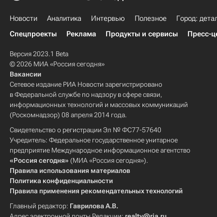
Новости
Аналитика
Интервью
Полезное
Город: дета
Спецпроекты
Реклама
Продукты и сервисы
Пресс-ц
Версия 2023.1 Beta
© 2026 МИА «Россия сегодня»
Вакансии
Сетевое издание РИА Новости зарегистрировано
в Федеральной службе по надзору в сфере связи,
информационных технологий и массовых коммуникаций
(Роскомнадзор) 08 апреля 2014 года.
Свидетельство о регистрации Эл № ФС77-57640
Учредитель: Федеральное государственное унитарное
предприятие Международное информационное агентство
«Россия сегодня»
(МИА «Россия сегодня»).
Правила использования материалов
Политика конфиденциальности
Правила применения рекомендательных технологий
Главный редактор:
Гаврилова А.В.
Адрес электронной почты Редакции:
realty@ria.ru