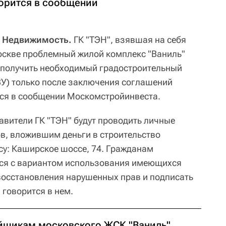
орится в сообщении
А Недвижимость.
ГК "ТЭН", взявшая на себя
оскве проблемный жилой комплекс "Ваниль"
 получить необходимый градостроительный
ЗУ) только после заключения соглашений
тся в сообщении Москомстройинвеста.
тавители ГК "ТЭН" будут проводить личные
в, вложившим деньги в строительство
су: Каширское шоссе, 74. Гражданам
ься с вариантом использования имеющихся
 восстановления нарушенных прав и подписать
говорится в нем.
йщикам московского ЖСК "Ваниль"