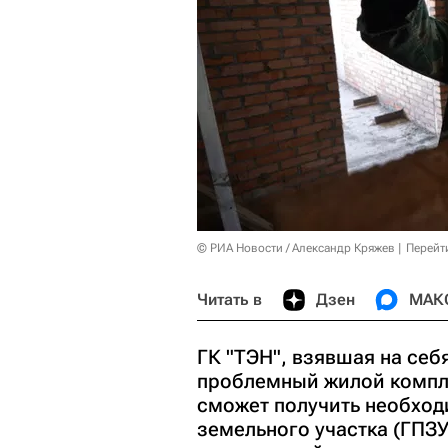
© РИА Новости / Александр Кряжев
Перейт
Читать в
Дзен
МАК
ГК "ТЭН", взявшая на себ
проблемный жилой компл
сможет получить необход
земельного участка (ГПЗ