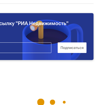
сылку "РИА Недвижимость"