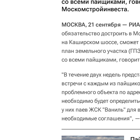
со всеми пайщиками, гов
Москомстройинвеста.
МОСКВА, 21 сентября — РИ
обязательство достроить в М
на Каширском шоссе, сможет
план земельного участка (ГП
со всеми пайщиками, говори
"В течение двух недель предс
встречи с каждым из пайщико
проблемного объекта по адре
необходимо будет определит
у них паев ЖСК "Ваниль" для
необходимые соглашения", — 
Па