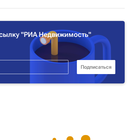
сылку "РИА Недвижимость"