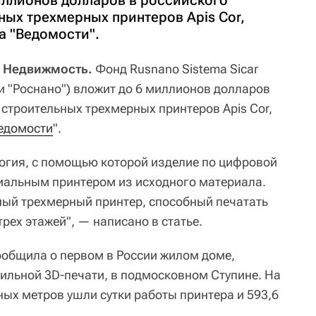
иллионов долларов в российского
ных трехмерных принтеров Apis Cor,
а "Ведомости".
А Недвижмость.
Фонд Rusnano Sistema Sicar
и "Роснано") вложит до 6 миллионов долларов
 строительных трехмерных принтеров Apis Cor,
едомости
".
огия, с помощью которой изделие по цифровой
иальным принтером из исходного материала.
ный трехмерный принтер, способный печатать
трех этажей", — написано в статье.
сообщила о первом в России жилом доме,
ильной 3D-печати, в подмосковном Ступине. На
ых метров ушли сутки работы принтера и 593,6