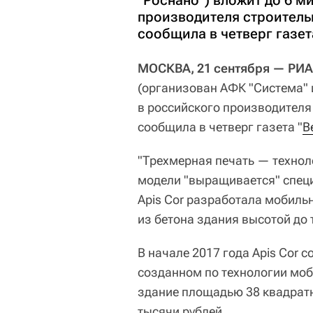
"Роснано") вложит до 6 м
производителя строитель
сообщила в четверг газет
МОСКВА, 21 сентября — РИ
(организован АФК "Система" 
в российского производителя
сообщила в четверг газета "
В
"Трехмерная печать — технол
модели "выращивается" спец
Apis Cor разработала мобиль
из бетона здания высотой до 
В начале 2017 года Apis Cor 
созданном по технологии моб
здание площадью 38 квадратн
тысячи рублей.