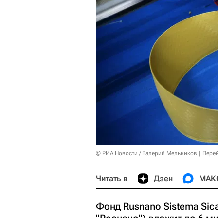
© РИА Новости / Валерий Мельников
Перей
Читать в
Дзен
МАК
Фонд Rusnano Sistema Sic