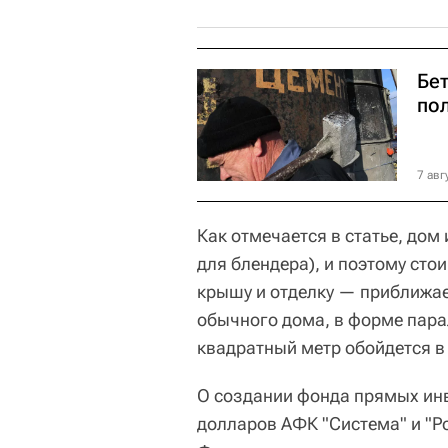
Бе
по
7 авг
Как отмечается в статье, до
для блендера), и поэтому сто
крышу и отделку — приближае
обычного дома, в форме пара
квадратный метр обойдется в 
О создании фонда прямых инв
долларов АФК "Система" и "Р