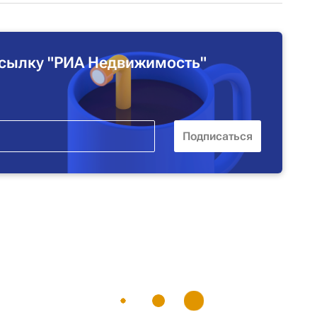
сылку "РИА Недвижимость"