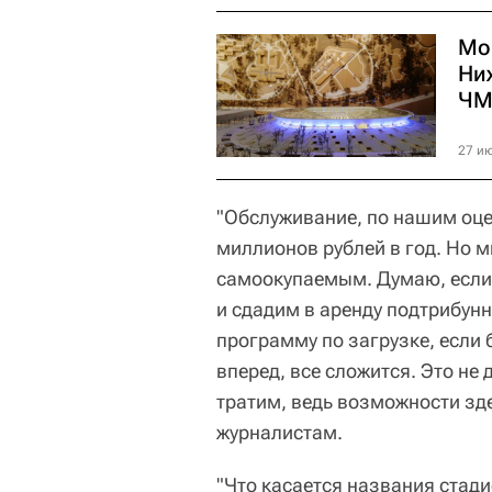
Мо
Ни
ЧМ
27 ию
"Обслуживание, по нашим оце
миллионов рублей в год. Но м
самоокупаемым. Думаю, если
и сдадим в аренду подтрибун
программу по загрузке, если 
вперед, все сложится. Это не
тратим, ведь возможности зд
журналистам.
"Что касается названия стад