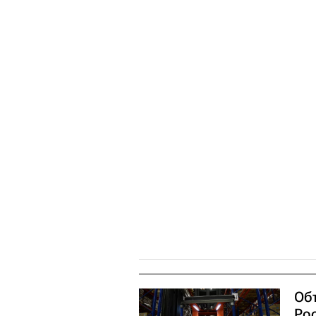
Об
Рос