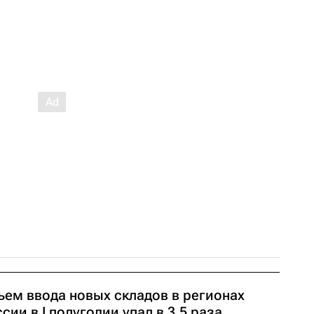
ъем ввода новых складов в регионах
сии в I полугодии упал в 3,5 раза