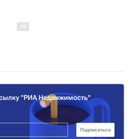
сылку "РИА Недвижимость"