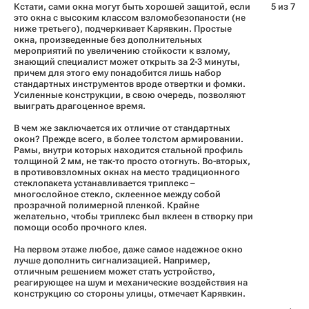
Кстати, сами окна могут быть хорошей защитой, если
5 из 7
это окна с высоким классом взломобезопаности (не
ниже третьего), подчеркивает Карявкин. Простые
окна, произведенные без дополнительных
мероприятий по увеличению стойкости к взлому,
знающий специалист может открыть за 2-3 минуты,
причем для этого ему понадобится лишь набор
стандартных инструментов вроде отвертки и фомки.
Усиленные конструкции, в свою очередь, позволяют
выиграть драгоценное время.
В чем же заключается их отличие от стандартных
окон? Прежде всего, в более толстом армировании.
Рамы, внутри которых находится стальной профиль
толщиной 2 мм, не так-то просто отогнуть. Во-вторых,
в противовзломных окнах на место традиционного
стеклопакета устанавливается триплекс –
многослойное стекло, склеенное между собой
прозрачной полимерной пленкой. Крайне
желательно, чтобы триплекс был вклеен в створку при
помощи особо прочного клея.
На первом этаже любое, даже самое надежное окно
лучше дополнить сигнализацией. Например,
отличным решением может стать устройство,
реагирующее на шум и механические воздействия на
конструкцию со стороны улицы, отмечает Карявкин.