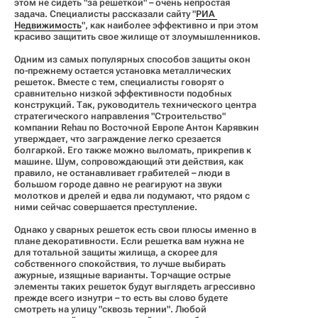
этом не сидеть "за решеткой" – очень непростая
задача. Специалисты рассказали сайту "
РИА 
Недвижимость
", как наиболее эффективно и при этом
красиво защитить свое жилище от злоумышленников.
Одним из самых популярных способов защиты окон
по-прежнему остается установка металлических
решеток. Вместе с тем, специалисты говорят о
сравнительно низкой эффективности подобных
конструкций. Так, руководитель технического центра
стратегического направления "Строительство"
компании Rehau по Восточной Европе Антон Карявкин
утверждает, что заграждение легко срезается
болгаркой. Его также можно выломать, прикрепив к
машине. Шум, сопровождающий эти действия, как
правило, не останавливает грабителей – люди в
большом городе давно не реагируют на звуки
молотков и дрелей и едва ли подумают, что рядом с
ними сейчас совершается преступление.
Однако у сварных решеток есть свои плюсы именно в
плане декоративности. Если решетка вам нужна не
для тотальной защиты жилища, а скорее для
собственного спокойствия, то лучше выбирать
ажурные, изящные варианты. Торчащие острые
элементы таких решеток будут выглядеть агрессивно
прежде всего изнутри – то есть вы слово будете
смотреть на улицу "сквозь тернии". Любой