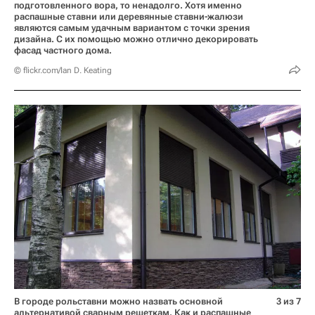
подготовленного вора, то ненадолго. Хотя именно
распашные ставни или деревянные ставни-жалюзи
являются самым удачным вариантом с точки зрения
дизайна. С их помощью можно отлично декорировать
фасад частного дома.
© flickr.com/Ian D. Keating
В городе рольставни можно назвать основной
3 из 7
альтернативой сварным решеткам. Как и распашные