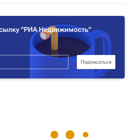
сылку "РИА Недвижимость"