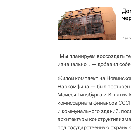
До
чер
7 авг
"Мы планируем воссоздать те
изначально", — добавил собе
Жилой комплекс на Новинско
Наркомфина — был построен в
Моисея Гинзбурга и Игнатия 
комиссариата финансов СССР.
и коммунального зданий, по
архитектуры конструктивизма.
под государственную охрану к