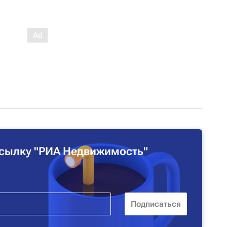
сылку "РИА Недвижимость"