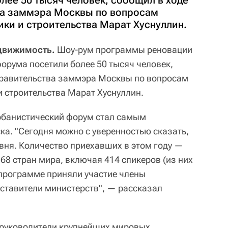
лее 50 тысяч человек, сообщил в ходе
ва заммэра Москвы по вопросам
ики и строительства Марат Хуснуллин.
движимость.
Шоу-рум программы реновации
орума посетили более 50 тысяч человек,
правительства заммэра Москвы по вопросам
и строительства Марат Хуснуллин.
рбанистический форум стал самым
а. "Сегодня можно с уверенностью сказать,
овня. Количество приехавших в этом году —
 68 стран мира, включая 414 спикеров (из них
 программе приняли участие члены
ставители министерств", — рассказал
руководители крупнейших мировых