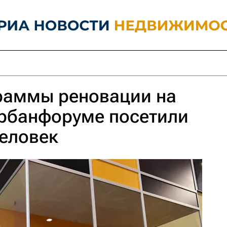
раммы реновации на
рбанфоруме посетили
человек