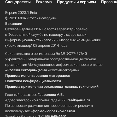
Спецпроекты
Реклама
Продукты и сервисы
Пресс-ц
Версия 2023.1 Beta
© 2026 МИА «Россия сегодня»
Вакансии
Сетевое издание РИА Новости зарегистрировано
в Федеральной службе по надзору в сфере связи,
информационных технологий и массовых коммуникаций
(Роскомнадзор) 08 апреля 2014 года.
Свидетельство о регистрации Эл № ФС77-57640
Учредитель: Федеральное государственное унитарное
предприятие Международное информационное агентство
«Россия сегодня»
(МИА «Россия сегодня»).
Правила использования материалов
Политика конфиденциальности
Правила применения рекомендательных технологий
Главный редактор:
Гаврилова А.В.
Адрес электронной почты Редакции:
realty@ria.ru
По вопросам размещения пресс-релизов и рекламы
воспользуйтесь
формой обратной связи
Телефон Редакции:
7 (495) 645-6601