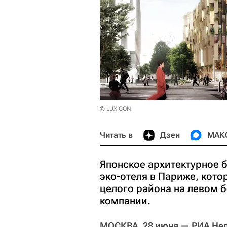
© LUXIGON
Читать в
Дзен
МАК
Японское архитектурное 
эко-отеля в Париже, кото
целого района на левом 
компании.
МОСКВА, 28 июня — РИА Не