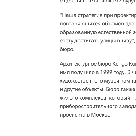
с деревянными блоками буду
"Наша стратегия при проекти
повторяющихся объемов здани
образованную естественной э
свету достигать улицы внизу"
бюро.
Архитектурное бюро Kengo Kum
имя получило в 1999 году. В 
художественного музея компан
и другие объекты. Бюро такж
жилого комплекса, который п
приборостроительного завода
проспекта в Москве.