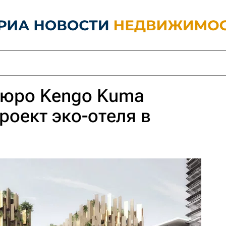
бюро Kengo Kuma
роект эко-отеля в