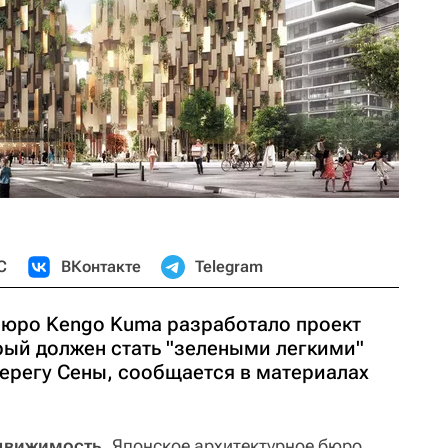
С
ВКонтакте
Telegram
бюро Kengo Kuma разработало проект
рый должен стать "зелеными легкими"
берегу Сены, сообщается в материалах
движимость.
Японское архитектурное бюро