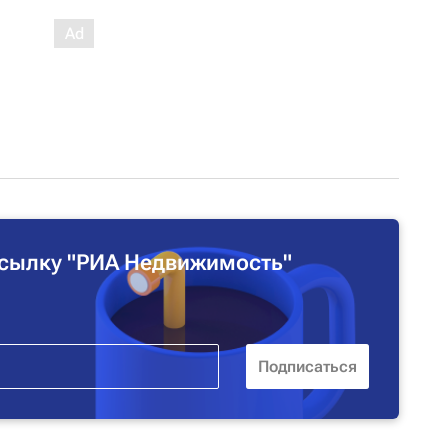
сылку "РИА Недвижимость"