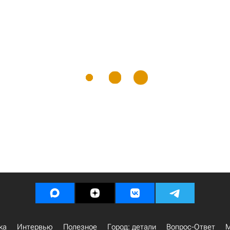
ка
Интервью
Полезное
Город: детали
Вопрос-Ответ
М