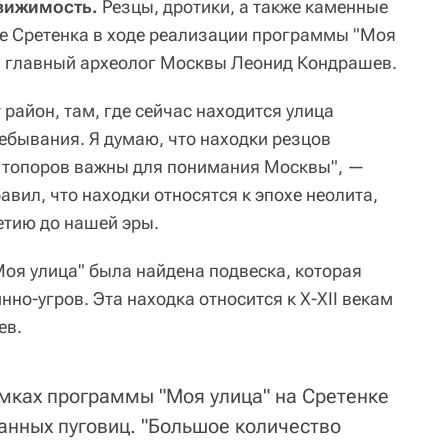
вижимость.
Резцы, дротики, а также каменные
е Сретенка в ходе реализации программы "Моя
м главный археолог Москвы Леонид Кондрашев.
район, там, где сейчас находится улица
ебывания. Я думаю, что находки резцов
х топоров важны для понимания Москвы", —
вил, что находки относятся к эпохе неолита,
летию до нашей эры.
оя улица" была найдена подвеска, которая
о-угров. Эта находка относится к X-XII векам
ев.
амках программы "Моя улица" на Сретенке
анных пуговиц. "Большое количество