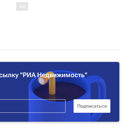
сылку "РИА Недвижимость"