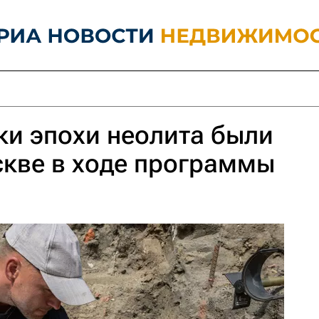
ки эпохи неолита были
кве в ходе программы