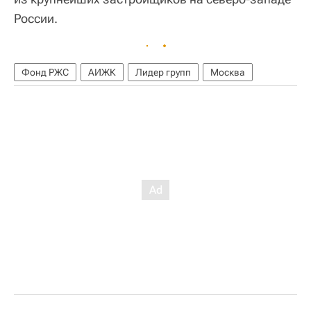
России.
Фонд РЖС
АИЖК
Лидер групп
Москва