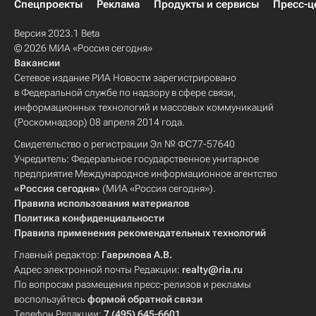
Спецпроекты
Реклама
Продукты и сервисы
Пресс-ц
Версия 2023.1 Beta
© 2026 МИА «Россия сегодня»
Вакансии
Сетевое издание РИА Новости зарегистрировано
в Федеральной службе по надзору в сфере связи,
информационных технологий и массовых коммуникаций
(Роскомнадзор) 08 апреля 2014 года.
Свидетельство о регистрации Эл № ФС77-57640
Учредитель: Федеральное государственное унитарное
предприятие Международное информационное агентство
«Россия сегодня»
(МИА «Россия сегодня»).
Правила использования материалов
Политика конфиденциальности
Правила применения рекомендательных технологий
Главный редактор:
Гаврилова А.В.
Адрес электронной почты Редакции:
realty@ria.ru
По вопросам размещения пресс-релизов и рекламы
воспользуйтесь
формой обратной связи
Телефон Редакции:
7 (495) 645-6601