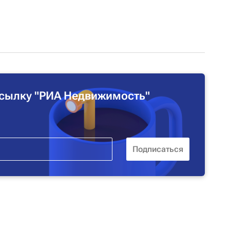
сылку "РИА Недвижимость"