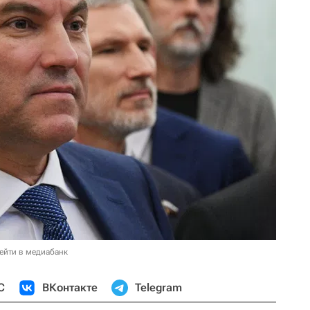
ейти в медиабанк
С
ВКонтакте
Telegram