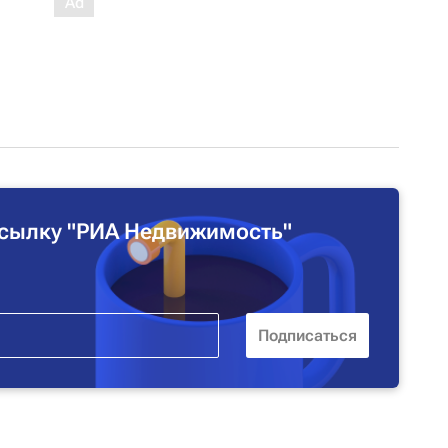
сылку "РИА Недвижимость"