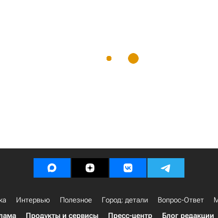
ка
Интервью
Полезное
Город: детали
Вопрос-Ответ
М
лама
Продукты и сервисы
Пресс-центр
Блог редакции