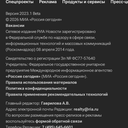
Спецпроекты
Реклама
Продукты и сервисы
Пресс-ц
Версия 2023.1 Beta
© 2026 МИА «Россия сегодня»
Вакансии
Сетевое издание РИА Новости зарегистрировано
в Федеральной службе по надзору в сфере связи,
информационных технологий и массовых коммуникаций
(Роскомнадзор) 08 апреля 2014 года.
Свидетельство о регистрации Эл № ФС77-57640
Учредитель: Федеральное государственное унитарное
предприятие Международное информационное агентство
«Россия сегодня»
(МИА «Россия сегодня»).
Правила использования материалов
Политика конфиденциальности
Правила применения рекомендательных технологий
Главный редактор:
Гаврилова А.В.
Адрес электронной почты Редакции:
realty@ria.ru
По вопросам размещения пресс-релизов и рекламы
воспользуйтесь
формой обратной связи
Телефон Редакции:
7 (495) 645-6601