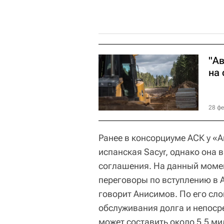
"А
на 
28 фе
Ранее в консорциуме АСК у «
испанская Sacyr, однако она
соглашения. На данный момен
переговоры по вступлению в 
говорит Анисимов. По его сл
обслуживания долга и непоср
может составить около 5,5 ми