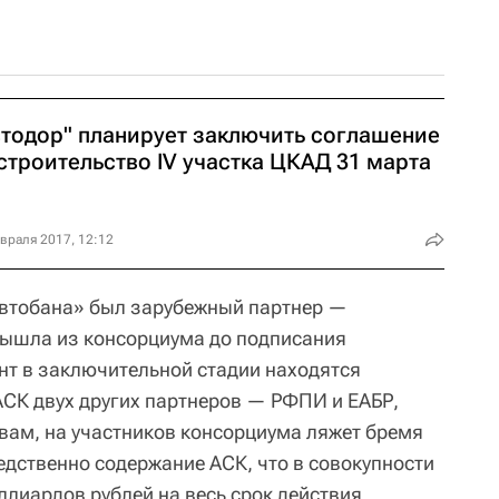
втодор" планирует заключить соглашение
строительство IV участка ЦКАД 31 марта
враля 2017, 12:12
Автобана» был зарубежный партнер —
 вышла из консорциума до подписания
т в заключительной стадии находятся
АСК двух других партнеров — РФПИ и ЕАБР,
овам, на участников консорциума ляжет бремя
едственно содержание АСК, что в совокупности
ллиардов рублей на весь срок действия