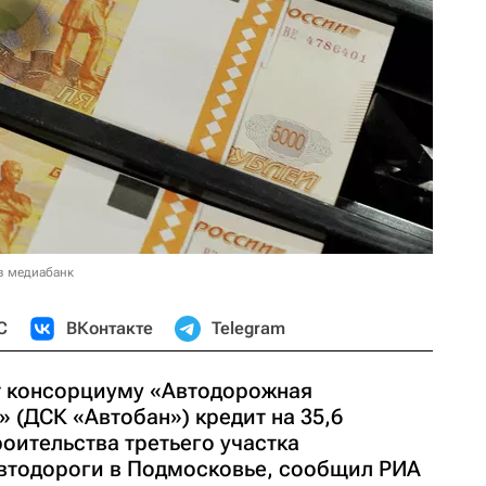
в медиабанк
С
ВКонтакте
Telegram
т консорциуму «Автодорожная
 (ДСК «Автобан») кредит на 35,6
оительства третьего участка
втодороги в Подмосковье, сообщил РИА