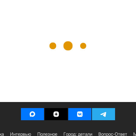
ка
Интервью
Полезное
Город: детали
Вопрос-Ответ
М