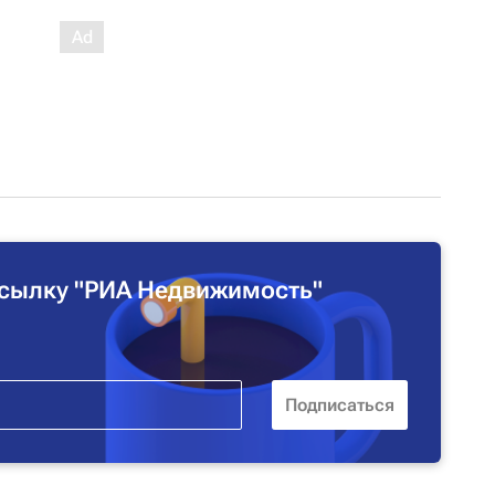
сылку "РИА Недвижимость"