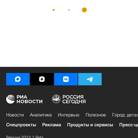
Новости
Аналитика
Интервью
Полезное
Город: дета
Спецпроекты
Реклама
Продукты и сервисы
Пресс-ц
Версия 2023.1 Beta