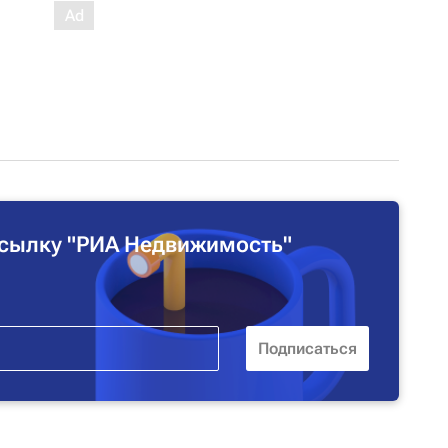
сылку "РИА Недвижимость"