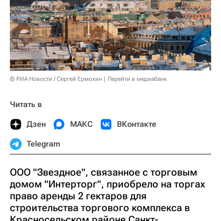
© РИА Новости / Сергей Ермохин
Перейти в медиабанк
Читать в
Дзен
МАКС
ВКонтакте
Telegram
ООО "Звездное", связанное с торговым
домом "Интерторг", приобрело на торгах
право аренды 2 гектаров для
строительства торгового комплекса в
Красносельском районе Санкт-