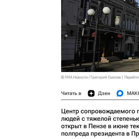
© РИА Новости / Григорий Сысоев
Перейти
Читать в
Дзен
МАК
Центр сопровождаемого 
людей с тяжелой степень
открыт в Пензе в июне те
полпреда президента в П