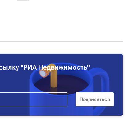
сылку "РИА Недвижимость"