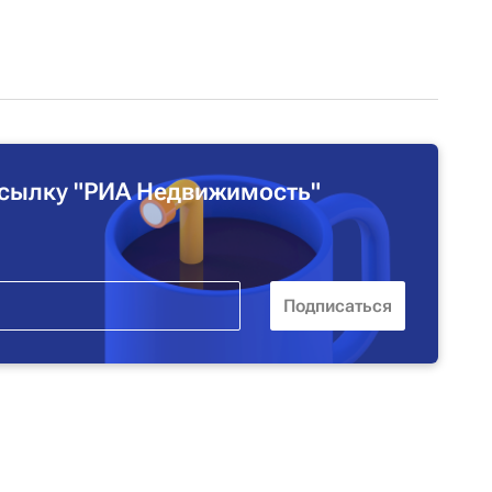
сылку "РИА Недвижимость"