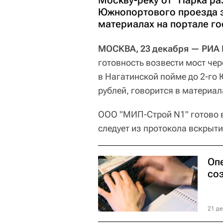
Москву-реку от "Парка ра
Южнопортового проезда з
материалах на портале го
МОСКВА, 23 декабря — РИА
готовность возвести мост чер
в Нагатинской пойме до 2-го
рублей, говорится в материал
ООО "МИП-Строй N1" готово в
следует из протокола вскрыти
Оп
соз
21 де