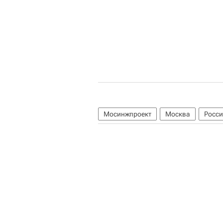
Мосинжпроект
Москва
Росс