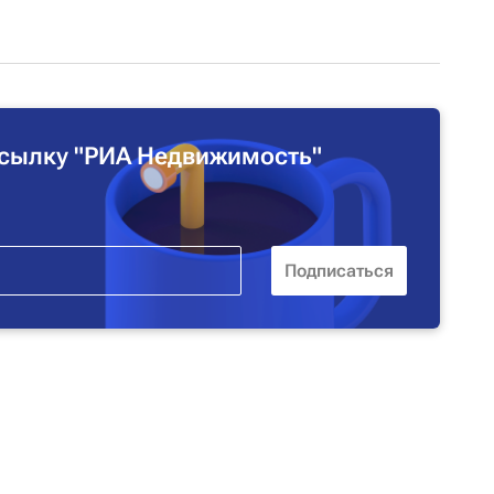
сылку "РИА Недвижимость"