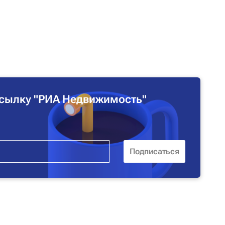
сылку "РИА Недвижимость"