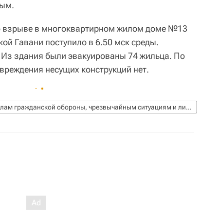
лым.
 взрыве в многоквартирном жилом доме №13
кой Гавани поступило в 6.50 мск среды.
 Из здания были эвакуированы 74 жильца. По
реждения несущих конструкций нет.
МЧС России (Министерство РФ по делам гражданской обороны, чрезвычайным ситуациям и ликвидации последствий стихийных бедствий)