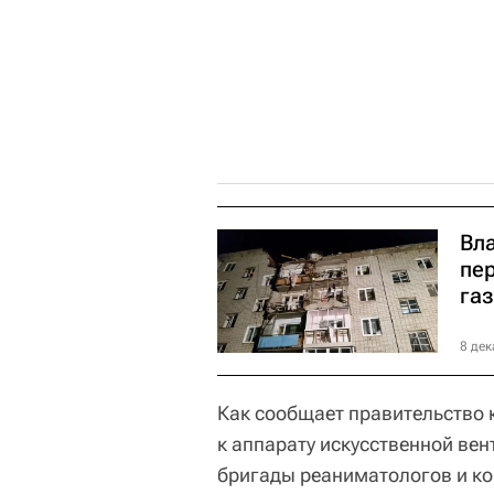
Вл
пе
газ
8 дек
Как сообщает правительство 
к аппарату искусственной ве
бригады реаниматологов и ко