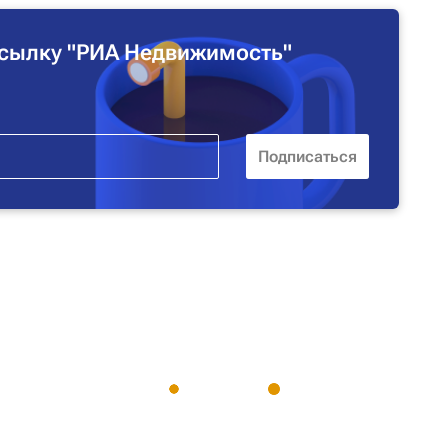
сылку "РИА Недвижимость"