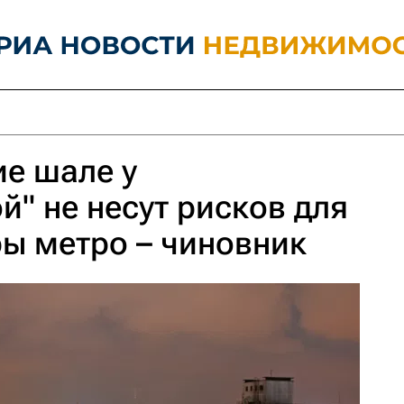
е шале у
й" не несут рисков для
ы метро – чиновник