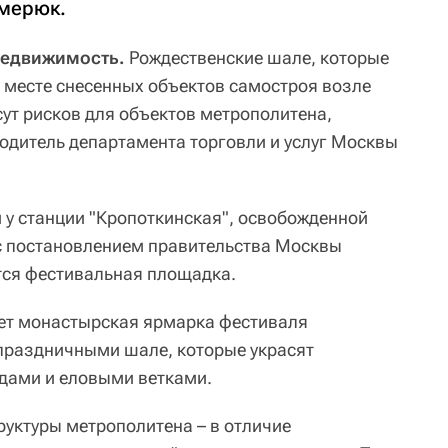
емерюк.
Недвижимость.
Рождественские шале, которые
 месте снесенных объектов самостроя возле
сут рисков для объектов метрополитена,
одитель департамента торговли и услуг Москвы
и у станции "Кропоткинская", освобожденной
 с постановлением правительства Москвы
ся фестивальная площадка.
дет монастырская ярмарка фестиваля
 праздничными шале, которые украсят
дами и еловыми ветками.
руктуры метрополитена – в отличие