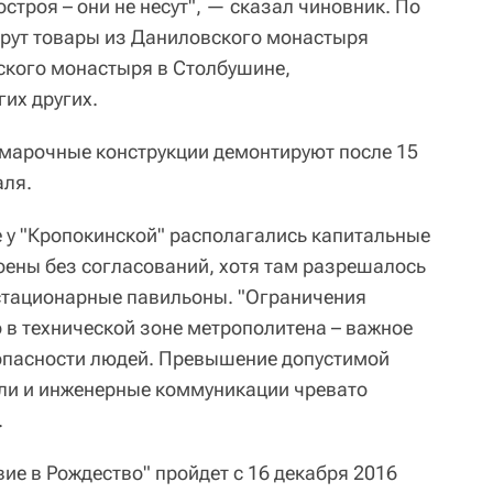
строя – они не несут", — сказал чиновник. По
ерут товары из Даниловского монастыря
ского монастыря в Столбушине,
их других.
ярмарочные конструкции демонтируют после 15
аля.
 у "Кропокинской" располагались капитальные
оены без согласований, хотя там разрешалось
стационарные павильоны. "Ограничения
 в технической зоне метрополитена – важное
зопасности людей. Превышение допустимой
ли и инженерные коммуникации чревато
.
ие в Рождество" пройдет с 16 декабря 2016