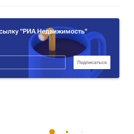
сылку "РИА Недвижимость"