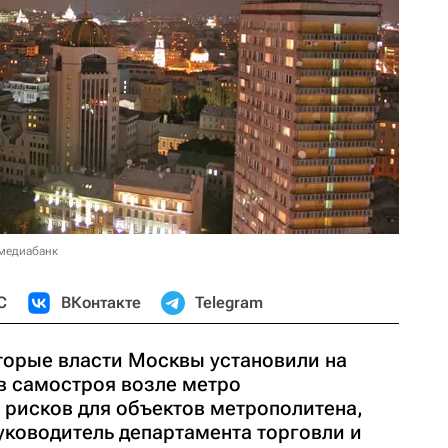
 медиабанк
С
ВКонтакте
Telegram
торые власти Москвы установили на
в самостроя возле метро
т рисков для объектов метрополитена,
уководитель департамента торговли и