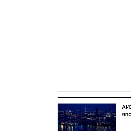
АИ
яп