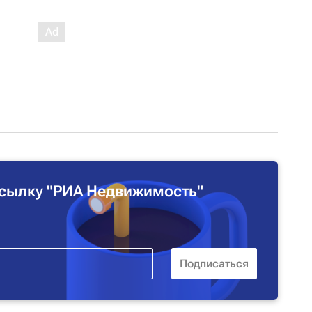
сылку "РИА Недвижимость"