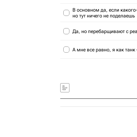
В основном да, если какого
но тут ничего не поделаешь
Да, но перебарщивают с ре
А мне все равно, я как танк