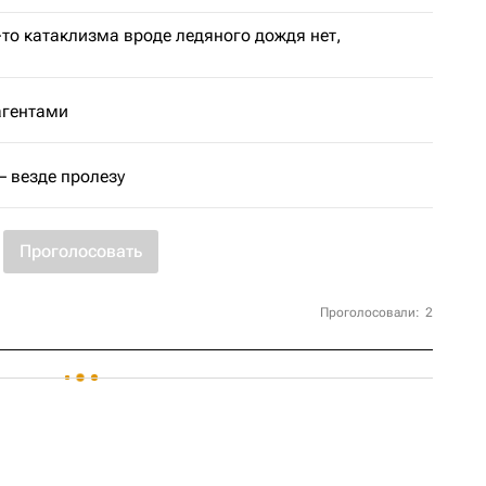
-то катаклизма вроде ледяного дождя нет,
агентами
 – везде пролезу
Проголосовать
Проголосовали:
2