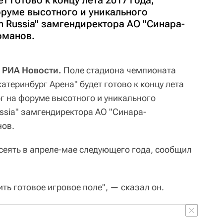
т готово к концу лета 2017 года,
оруме высотного и уникального
m Russia" замгендиректора АО "Синара-
оманов.
 РИА Новости.
Поле стадиона чемпионата
атеринбург Арена" будет готово к концу лета
рг на форуме высотного и уникального
ssia" замгендиректора АО "Синара-
нов.
осеять в апреле-мае следующего года, сообщил
ить готовое игровое поле", — сказал он.