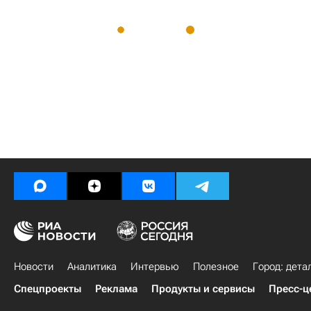
Новости
Аналитика
Интервью
Полезное
Город: дета
Спецпроекты
Реклама
Продукты и сервисы
Пресс-ц