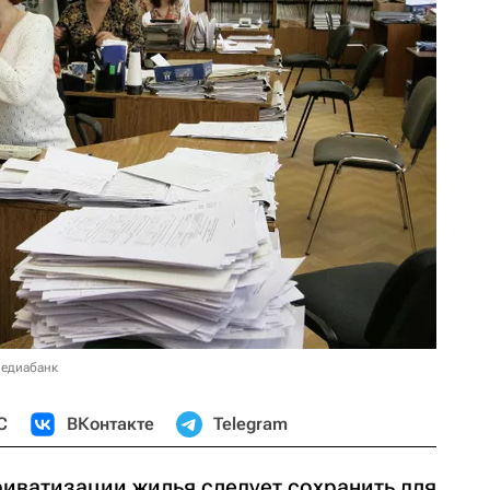
медиабанк
С
ВКонтакте
Telegram
иватизации жилья следует сохранить для