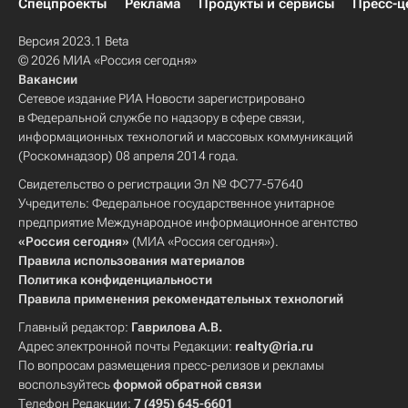
Спецпроекты
Реклама
Продукты и сервисы
Пресс-ц
Версия 2023.1 Beta
© 2026 МИА «Россия сегодня»
Вакансии
Сетевое издание РИА Новости зарегистрировано
в Федеральной службе по надзору в сфере связи,
информационных технологий и массовых коммуникаций
(Роскомнадзор) 08 апреля 2014 года.
Свидетельство о регистрации Эл № ФС77-57640
Учредитель: Федеральное государственное унитарное
предприятие Международное информационное агентство
«Россия сегодня»
(МИА «Россия сегодня»).
Правила использования материалов
Политика конфиденциальности
Правила применения рекомендательных технологий
Главный редактор:
Гаврилова А.В.
Адрес электронной почты Редакции:
realty@ria.ru
По вопросам размещения пресс-релизов и рекламы
воспользуйтесь
формой обратной связи
Телефон Редакции:
7 (495) 645-6601