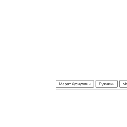
Марат Хуснуллин
Лужники
М