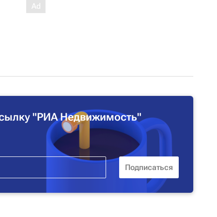
сылку "РИА Недвижимость"