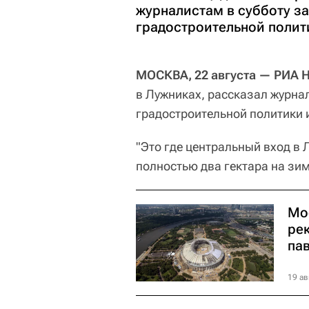
журналистам в субботу 
градостроительной полити
МОСКВА, 22 августа — РИА 
в Лужниках, рассказал журна
градостроительной политики 
"Это где центральный вход в 
полностью два гектара на зи
Мо
ре
па
19 ав