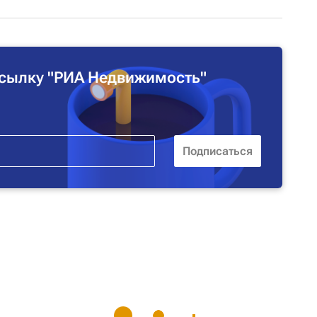
сылку "РИА Недвижимость"