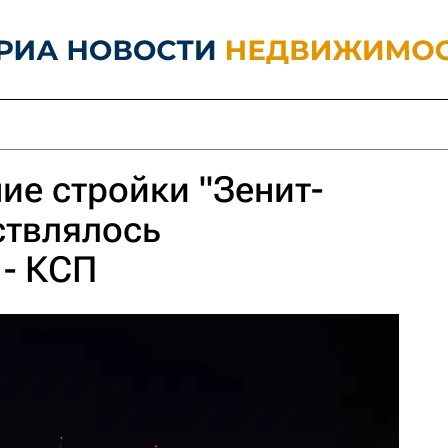
е стройки "Зенит-
ствлялось
 - КСП