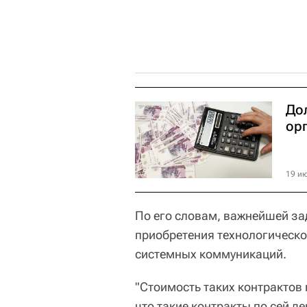
До
ор
19 ию
По его словам, важнейшей за
приобретения технологическо
системных коммуникаций.
"Стоимость таких контрактов
что такие контракты по сей д