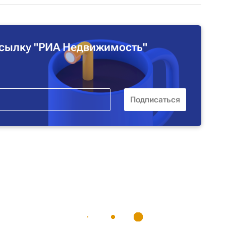
сылку "РИА Недвижимость"