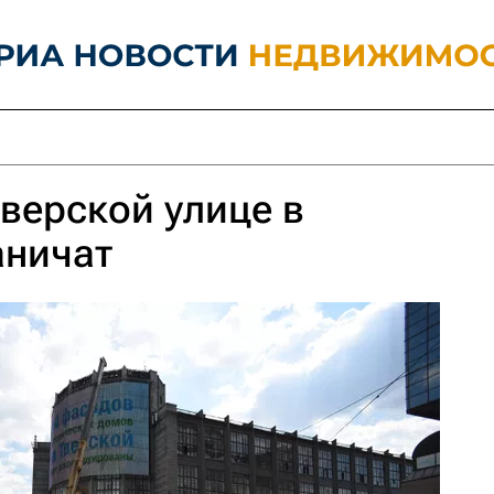
верской улице в
аничат