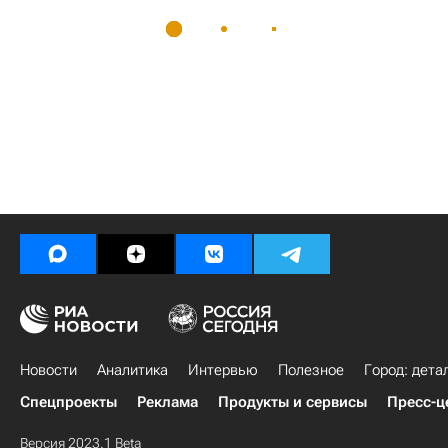
Новости
Аналитика
Интервью
Полезное
Город: дета
Спецпроекты
Реклама
Продукты и сервисы
Пресс-ц
Версия 2023.1 Beta