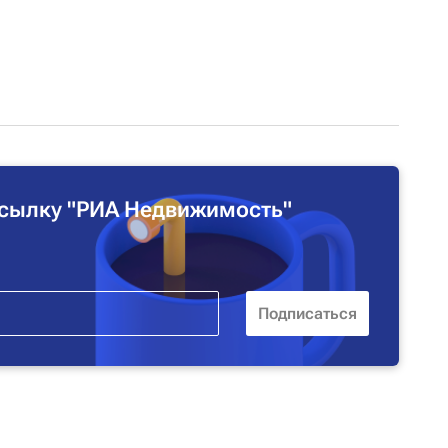
сылку "РИА Недвижимость"