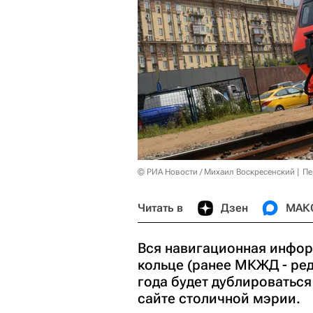
© РИА Новости / Михаил Воскресенский
Пе
Читать в
Дзен
МАК
Вся навигационная инфо
кольце (ранее МКЖД - ред
года будет дублироваться
сайте столичной мэрии.