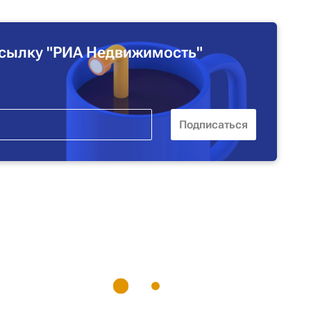
сылку "РИА Недвижимость"