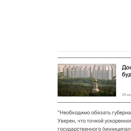
До
буд
29 ию
"Необходимо обязать губерна
Уверен, что точкой ускоренно
государственного (муниципа