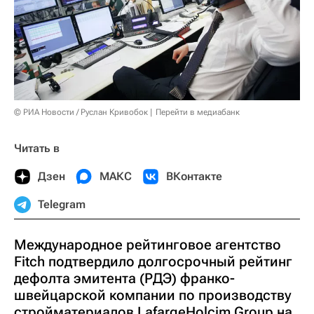
© РИА Новости / Руслан Кривобок
Перейти в медиабанк
Читать в
Дзен
МАКС
ВКонтакте
Telegram
Международное рейтинговое агентство
Fitch подтвердило долгосрочный рейтинг
дефолта эмитента (РДЭ) франко-
швейцарской компании по производству
стройматериалов LafargeHolcim Group на